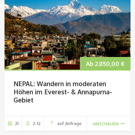
Ab
2.850,00
€
NEPAL: Wandern in moderaten
Höhen im Everest- & Annapurna-
Gebiet
21
2-12
auf Anfrage
ANSCHAUEN