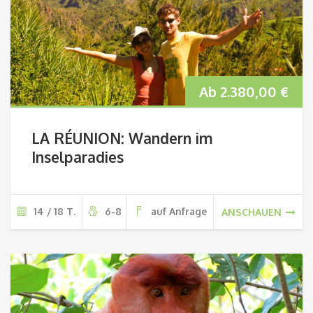
Ab
2.380,00
€
LA RÉUNION: Wandern im
Inselparadies
14 / 18 T.
6-8
auf Anfrage
ANSCHAUEN