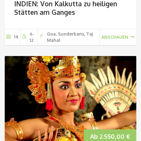
INDIEN: Von Kalkutta zu heiligen
Stätten am Ganges
6-
Goa, Sunderbans, Taj
14
ANSCHAUEN
12
Mahal
Ab
2.550,00
€