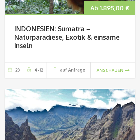
Ab
1.895,00
€
INDONESIEN: Sumatra –
Naturparadiese, Exotik & einsame
Inseln
23
4-12
auf Anfrage
ANSCHAUEN