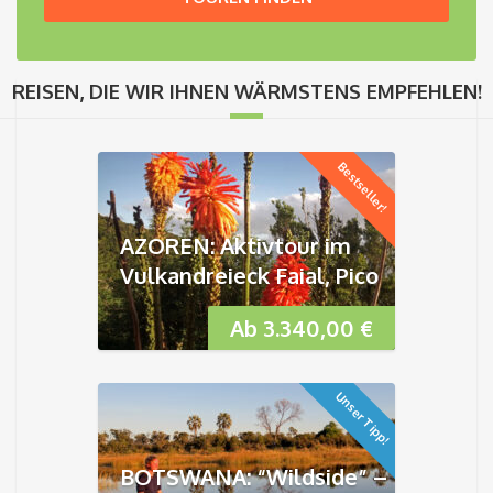
REISEN, DIE WIR IHNEN WÄRMSTENS EMPFEHLEN!
Bestseller!
AZOREN: Aktivtour im
Vulkandreieck Faial, Pico
& São Jorge
Ab
3.340,00
€
Unser Tipp!
BOTSWANA: “Wildside” –