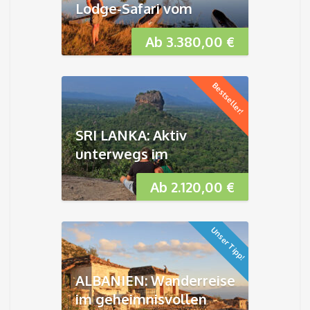
Lodge-Safari vom
Okavango bis zu den
Ab
3.380,00
€
Viktoria-Fällen
Bestseller!
SRI LANKA: Aktiv
unterwegs im
Tropenparadies
Ab
2.120,00
€
Unser Tipp!
ALBANIEN: Wanderreise
im geheimnisvollen